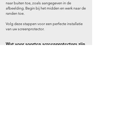
naar buiten toe, zoals aangegeven in de
afbeelding. Begin bij het midden en werk naar de
randen toe.
Volg deze stappen voor een perfecte installatie
van uw screenprotector.
Wat voor soorten screenprotectors zijn
er?
​Screenprotectors zijn er in diverse soorten en
maten, en ze worden speciaal op maat gemaakt
voor elke smartphone. Bij het kiezen van een
screenprotector heb je verschillende opties. Je
kunt gaan voor een glazen screenprotector of
een variant van beschermfolie. Ook de coating
verschilt per type screenprotector, met elk zijn
eigen voordelen.
Een populaire optie is de privacy
screenprotector, die ervoor zorgt dat je
beeldscherm alleen goed leesbaar is als je er
recht voor zit. Dit is ideaal als je je zorgen maakt
over mensen die met je mee willen kijken. Als je