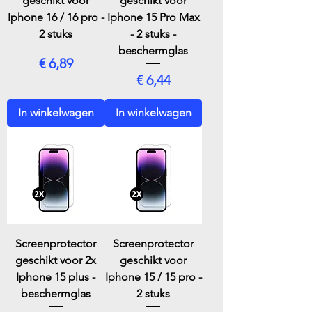
geschikt voor
geschikt voor
Iphone 16 / 16 pro -
Iphone 15 Pro Max
2 stuks
- 2 stuks -
beschermglas
Prijs
€ 6,89
Prijs
€ 6,44
In winkelwagen
In winkelwagen
Screenprotector
Screenprotector
geschikt voor 2x
geschikt voor
Iphone 15 plus -
Iphone 15 / 15 pro -
beschermglas
2 stuks