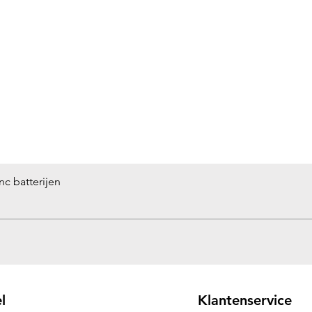
inc batterijen
Snel overzicht
l
Klantenservice