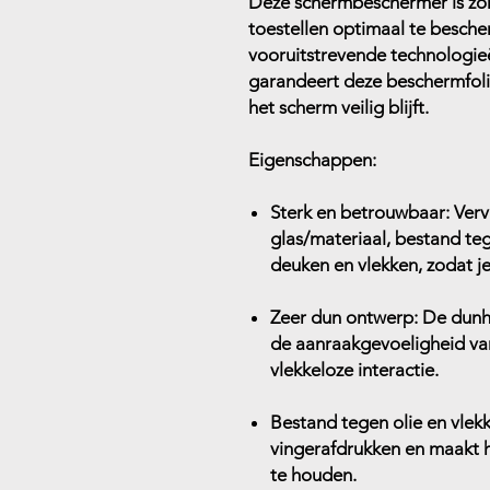
Deze schermbeschermer is zo
toestellen optimaal te besche
vooruitstrevende technologieë
garandeert deze beschermfolie
het scherm veilig blijft.
Eigenschappen:
Sterk en betrouwbaar:
Verv
glas/materiaal, bestand te
deuken en vlekken, zodat je 
Zeer dun ontwerp:
De dunhe
de aanraakgevoeligheid van
vlekkeloze interactie.
Bestand tegen olie en vlek
vingerafdrukken en maakt 
te houden.