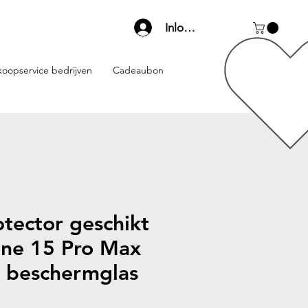
Inloggen
koopservice bedrijven
Cadeaubon
tector geschikt
one 15 Pro Max
 - beschermglas