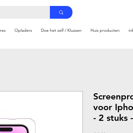
ires
Opladers
Doe het zelf / Klussen
Huis producten
in
Screenpro
voor Iph
- 2 stuks