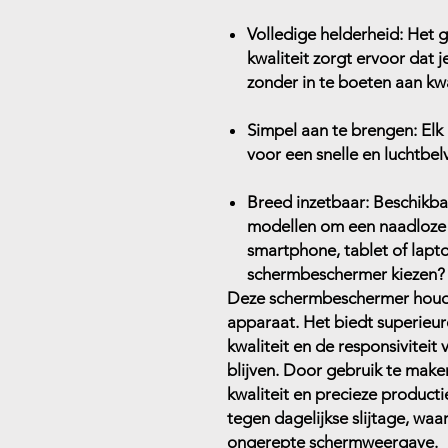
Volledige helderheid:
Het g
kwaliteit zorgt ervoor dat 
zonder in te boeten aan kwa
Simpel aan te brengen:
Elk 
voor een snelle en luchtbelvr
Breed inzetbaar:
Beschikbaa
modellen om een naadloze 
smartphone, tablet of lapt
schermbeschermer kiezen?
Deze schermbeschermer houdt
apparaat. Het biedt superieur
kwaliteit en de responsivitei
blijven. Door gebruik te mak
kwaliteit en precieze producti
tegen dagelijkse slijtage, waa
ongerepte schermweergave.