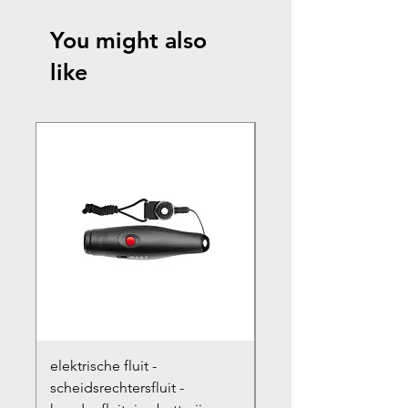
You might also
like
elektrische fluit -
accu geschikt voor D
scheidsrechtersfluit -
V10, V10 Animal, V10