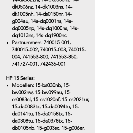
dk0506nz, 14-dk1003ns, 14-
dk1005nh, 14-ds0150nr, 14-
g004au, 14s-dq0001ns, 14s-
dq0005np, 14s-dq1000ns, 14s-
dq1013ns, 14s-dq1900nc
Partnummers:
740015-001,
740015-002, 740015-003, 740015-
004, 741553-800, 741553-850,
741727-001, 742436-001
HP 15 Series:
Modellen:
15-bs030nb, 15-
bw002nw, 15-bw099au, 15-
cs0083cl, 15-cs1020nf, 15-cs2021ur,
15-da0083tx, 15-da0094tu, 15-
da0141tu, 15-da0158tx, 15-
da0308tu, 15-da0378tx, 15-
db0105nb, 15-g003sc, 15-g006er,