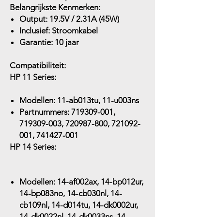
Belangrijkste Kenmerken:
Output:
19.5V / 2.31A (45W)
Inclusief:
Stroomkabel
Garantie:
10 jaar
Compatibiliteit:
HP 11 Series:
Modellen:
11-ab013tu, 11-u003ns
Partnummers:
719309-001,
719309-003, 720987-800, 721092-
001, 741427-001
HP 14 Series:
Modellen:
14-af002ax, 14-bp012ur,
14-bp083no, 14-cb030nl, 14-
cb109nl, 14-d014tu, 14-dk0002ur,
14-dk0022nl, 14-dk0033ns, 14-