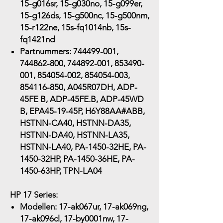
15-g016sr, 15-g030no, 15-g099er,
15-g126ds, 15-g500nc, 15-g500nm,
15-r122ne, 15s-fq1014nb, 15s-
fq1421nd
Partnummers:
744499-001,
744862-800, 744892-001, 853490-
001, 854054-002, 854054-003,
854116-850, A045R07DH, ADP-
45FE B, ADP-45FE.B, ADP-45WD
B, EPA45-19-45P, H6Y88AA#ABB,
HSTNN-CA40, HSTNN-DA35,
HSTNN-DA40, HSTNN-LA35,
HSTNN-LA40, PA-1450-32HE, PA-
1450-32HP, PA-1450-36HE, PA-
1450-63HP, TPN-LA04
HP 17 Series:
Modellen:
17-ak067ur, 17-ak069ng,
17-ak096cl, 17-by0001nw, 17-