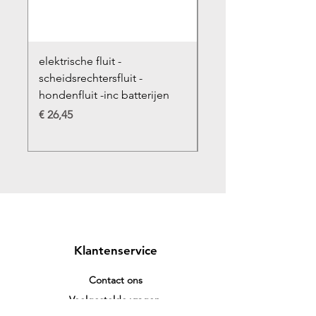
elektrische fluit -
accu geschikt voor D
scheidsrechtersfluit -
V10, V10 Animal, V10
hondenfluit -inc batterijen
Absolute, V10 Total C
6000 mah
Prijs
€ 26,45
Prijs
€ 67,45
Klantenservice
Contact ons
Veelgestelde vragen