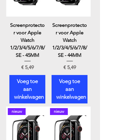
Screenprotecto
Screenprotecto
r voor Apple
r voor Apple
Watch
Watch
1/2/3/4/5/6/7/8/
1/2/3/4/5/6/7/8/
SE - 45MM
SE - 44MM
Prijs
Prijs
€ 5,49
€ 5,49
Voeg toe
Voeg toe
aan
aan
winkelwagen
winkelwagen
nieuw
nieuw